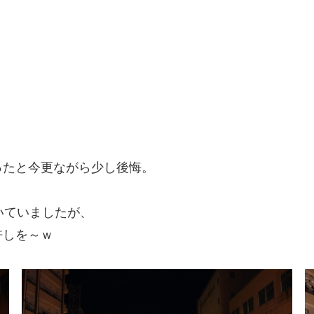
ったと今更ながら少し後悔。
書いていましたが、
許しを～ｗ