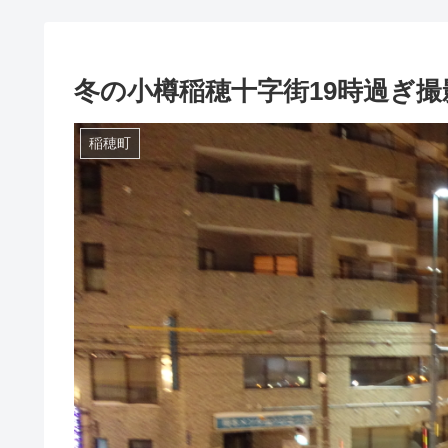
冬の小樽稲穂十字街19時過ぎ撮
稲穂町