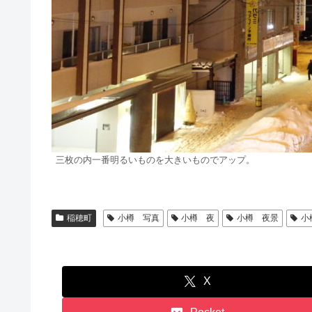
三枚の内一番明るいものを大きいものでアップ。
稲穂町
小樽 写真
小樽 夜
小樽 夜景
小
X