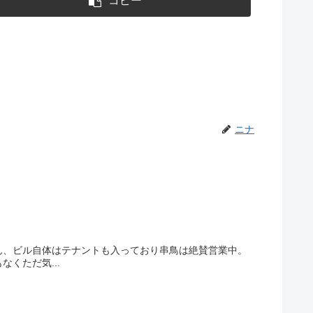
コピー
ニナ
ん、ビル自体はテナントも入っており串鳥は絶賛営業中。
くただ気...