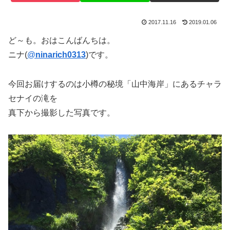
2017.11.16
2019.01.06
ど～も。おはこんばんちは。
ニナ(
@
ninarich0313
)です。
今回お届けするのは小樽の秘境「山中海岸」にあるチャラ
セナイの滝を
真下から撮影した写真です。