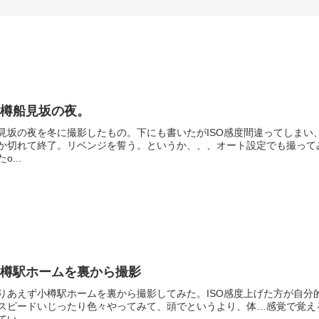
小樽船見坂の夜。
見坂の夜を冬に撮影したもの。下にも書いたがISO感度間違ってしま
か切れて終了。リベンジを誓う。というか、、、オート設定でも撮って
o...
小樽駅ホームを裏から撮影
りあえず小樽駅ホームを裏から撮影してみた。ISO感度上げた方が自
スピードいじったり色々やってみて、頭でというより、体…感覚で覚え
てい...