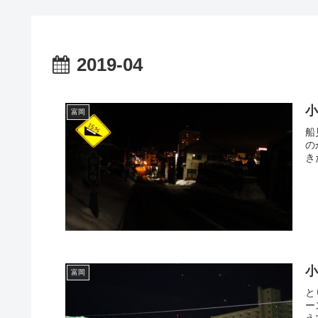
2019-04
富岡
船
の
きた
富岡
と
ー
え