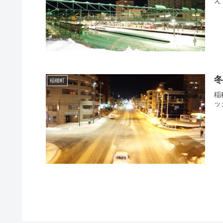
冬
稲穂町
稲
ッ