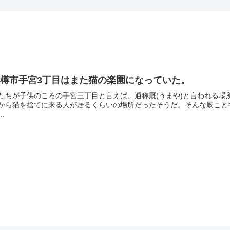
小樽市手宮3丁目はまた猫の楽園になっていた。
たちが子供のころの手宮三丁目と言えば、通称厩(うまや)と言われる
から猫を捨てに来る人が居るくらいの場所だったそうだ。そんな厩こと手
..