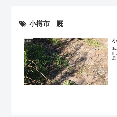
小樽市 厩
手宮
私
町
思.